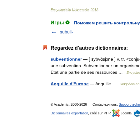
Encyclopédie
Universelle
.
2012
.
Игры ⚽
Поможем решить контрольну
subuli-
Regardez d'autres dictionnaires:
subventionner
— [ sybvɑ̃sjɔne ] v. tr. <conj
une subvention. Subventionner un organisme, u
État une partie de ses ressources …
Encyclop
Anguille d'Europe
— Anguille …
Wikipédia en
© Academic, 2000-2026
Contactez-nous:
Support techn
Dictionnaires exportation
, créé sur PHP,
Joomla,