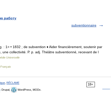
ю работу
subventionnaire
ug. : 1> • 1832 ; de subvention ♦ Aider financièrement, soutenir par
ne collectivité. P. p. adj. Théâtre subventionné, recevant de l
édie Universelle
 Français
ique
,
RÉCLAME
18+
Drupal,
WordPress, MODx.