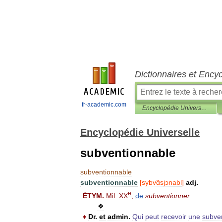
Dictionnaires et Ency
fr-academic.com
Encyclopédie Universelle
Encyclopédie Universelle
subventionnable
subventionnable
subventionnable
[
sybvɑ̃sjɔnabl
]
adj
.
e
ÉTYM
.
Mil
.
XX
;
de
subventionner
.
❖
♦
Dr
.
et
admin
.
Qui
peut
recevoir
une
subve