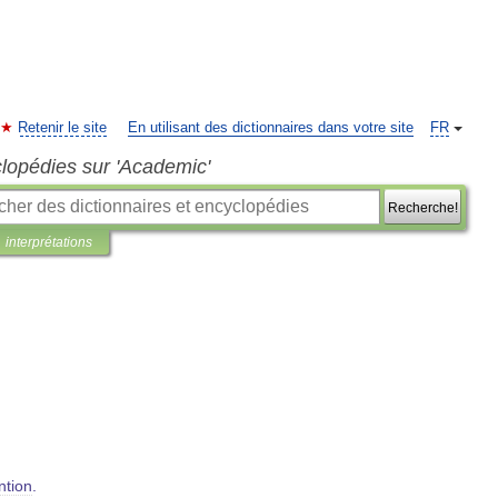
Retenir le site
En utilisant des dictionnaires dans votre site
FR
clopédies sur 'Academic'
Recherche!
interprétations
ntion
.